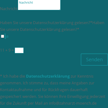
Nachricht
Haben Sie unsere Datenschutzerklärung gelesen?*
Haben
Sie unsere Datenschutzerklärung gelesen?*
ja
11 + 9
=
Senden
* Ich habe die
Datenschutzerklärung
zur Kenntnis
genommen. Ich stimme zu, dass meine Angaben zur
Kontaktaufnahme und für Rückfragen dauerhaft
gespeichert werden. Sie können Ihre Einwilligung jederzeit
für die Zukunft per Mail an info@zahnarzt-moench.de