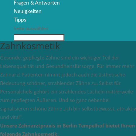
Fragen & Antworten
Neuigkeiten
Tipps
Seite auswählen
Zahnkosmetik
Gesunde, gepflegte Zähne sind ein wichtiger Teil der
Lebensqualität und Gesundheitsfürsorge. Für immer mehr
Zahnarzt Patienten nimmt jedoch auch die ästhetische
Bedeutung schöner, strahlender Zähne zu. Selbst für
Personalchefs gehört ein strahlendes Lächeln mittlerweile
zum gepflegten Äußeren. Und so ganz nebenbei
signalisieren schöne Zähne „ich bin selbstbewusst, attraktiv
und vital".
Unsere Zahnarztpraxis in Berlin Tempelhof bietet Ihnen
folgende Zahnkosmetik: