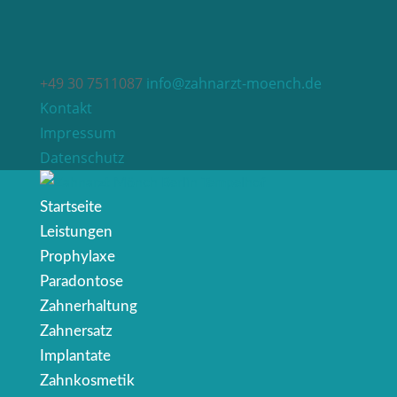
+49 30 7511087
info@zahnarzt-moench.de
Kontakt
Impressum
Datenschutz
Startseite
Leistungen
Prophylaxe
Paradontose
Zahnerhaltung
Zahnersatz
Implantate
Zahnkosmetik