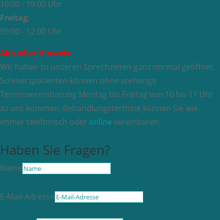
10:00 - 19:00 Uhr
Freitag:
09:00 - 12:00 Uhr
Aktueller Hinweis:
Wir haben zu unseren Sprechzeiten ganz normal geöffnet.
Schmerzpatienten können ohne vorherige
Terminvereinbarung Montag bis Freitag von 10 bis 11 Uhr
zu uns kommen. Behandlungstermine können Sie wie
immer telefonisch oder
online
vereinbaren.
Haben Sie Fragen?
Name
E-Mail-Adresse