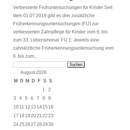
Verbesserte Frühuntersuchungen für Kinder Seit
dem 01.07.2019 gibt es drei zusätzliche
Früherkennungsuntersuchungen (FU) zur
verbesserten Zahnpflege für Kinder vom 6. bis
zum 33. Lebensmonat: FU 1: Jeweils eine
zahnärztliche Früherkennungsuntersuchung vom
6. bis zum...
Suchen
nach:
August 2026
M
D
M
D
F
S
S
1
2
3
4
5
6
7
8
9
10
11
12
13
14
15
16
17
18
19
20
21
22
23
24
25
26
27
28
29
30